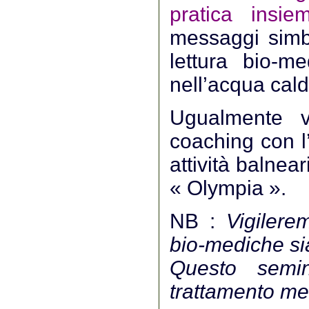
pratica insie
messaggi simbo
lettura bio-m
nell’acqua cald
Ugualmente v
coaching con l’
attività balnea
« Olympia ».
NB :
Vigilere
bio-mediche sia
Questo semi
trattamento me