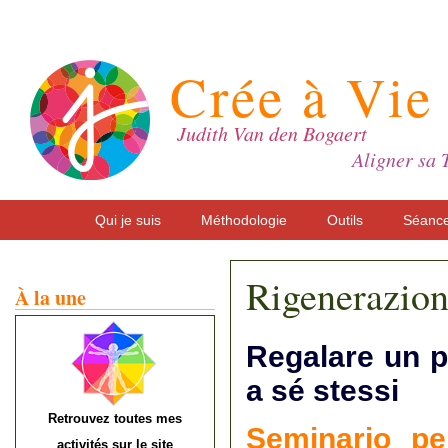
Crée à Vie
Judith Van den Bogaert
Aligner sa 
Qui je suis
Méthodologie
Outils
Séanc
Rigenerazio
À la une
Regalare un p
a sé stessi
Retrouvez toutes mes
Seminario per
activités sur le site