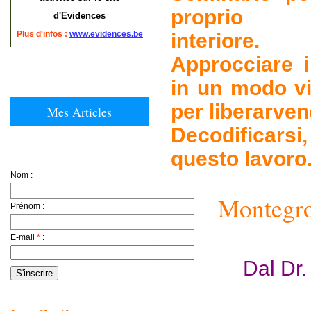
proprio 
d'Evidences
Plus d'infos :
www.evidences.be
interiore.
Approcciare i
in un modo vi
per liberarven
Mes Articles
Decodificars
questo lavoro
Nom :
Montegrot
Prénom :
E-mail
*
:
Dal Dr