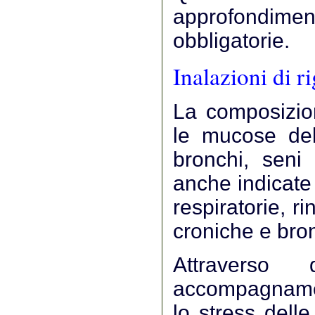
approfondimen
obbligatorie.
Inalazioni di r
La composizion
le mucose dell
bronchi, seni 
anche indicate 
respiratorie, rini
croniche e bron
Attravers
accompagnamen
lo stress delle