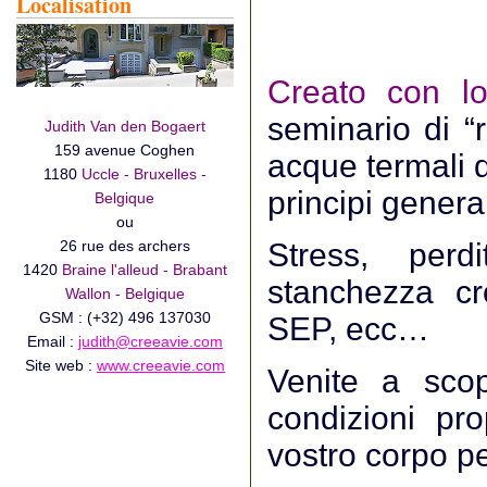
Localisation
Creato con lo
seminario di “r
Judith Van den Bogaert
159 avenue Coghen
acque termali d
1180
Uccle - Bruxelles -
principi genera
Belgique
ou
26 rue des archers
Stress, perdi
1420
Braine l'alleud - Brabant
stanchezza cron
Wallon - Belgique
GSM : (+32) 496 137030
SEP, ecc…
Email :
judith@creeavie.com
Site web :
www.creeavie.com
Venite a scop
condizioni pr
vostro corpo per